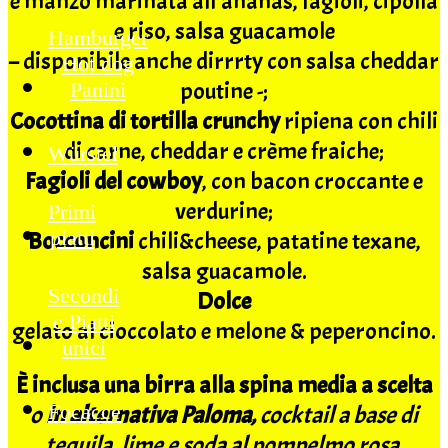
e manzo marinata all’ananas, fagioli, cipolla
e riso, salsa guacamole
Hamburger
– disponibile anche dirrrty con salsa cheddar
Hot dog
poutine -;
Panini
Cocottina di tortilla crunchy
ripiena con chili
di carne, cheddar e crème fraiche;
Würstel
Fagioli del cowboy
, con bacon croccante e
verdurine;
Primi
piatti
Bocconcini
chili&cheese, patatine texane,
salsa guacamole.
Secondi
Dolce
e Piatti
gelato al cioccolato e melone & peperoncino.
unici
È inclusa una birra alla spina media a scelta
Focacce
o
in alternativa Paloma,
cocktail a base di
tequila, lime e soda al pompelmo rosa.